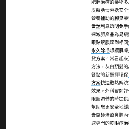
肥胖治療的藥物多
皮鬆弛膏包括安全
營養補助的
腳臭藥
當舖
利息透明免手
速減肥產品為易瘦
眼貼眼膜達到相同
永久除毛
想讓肌膚
貸方案。常看起來
方法，灰白頭髮的
餐點的新選擇環保
方案
快速散熱解決
效果。外科醫師評
眼圈週轉的時提供
幫助您更安全地緩
素醫師治療鼻腔內
速專門的
乾眼症治