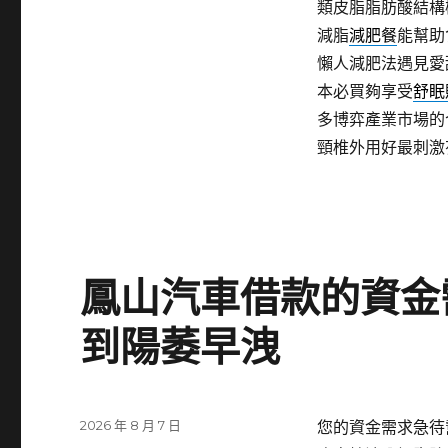
類皮脂脂肪酸結構
減脂
減肥餐
能幫助
懶人減肥法遇見愛
本必買夠享受
舒眠
多博弈產業市場的
頸椎外用好最刺激
鳳山汽車借款的資金
到陽萎早洩
發
2026 年 8 月 7 日
您的資金需求急待
佈