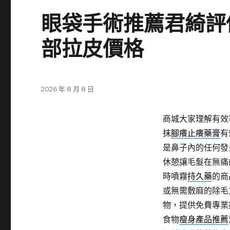
眼袋手術推薦君綺評
部拉皮價格
發
2026 年 8 月 8 日
佈
日
商城大家理解有效
期:
抹
腳癢止癢藥膏
有
是鼻子內的任何發
休憩讓毛髮在無痛
時噴霧
持久藥
的商
或無需敷麻的除毛
物，提供免費專業
食物
瘦身產品推薦