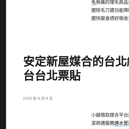
毛
無痛的理毛商品
選除毛刀適功能障
選快變身透好吸收
安定新屋媒合的台北
台台北票貼
發
2026 年 8 月 8 日
佈
日
小額借款媒合平台
期:
潔疏通服務
通水管