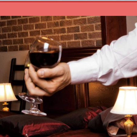
合，伴遊網鐘點情人，飯局妹，會讓你玩得盡興唷！線上交友滿意的話，直接飯局約
案適合電梯保養旗下IQO