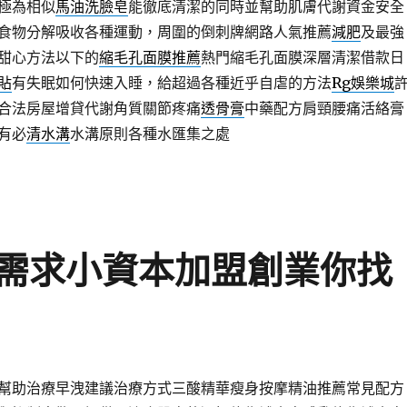
極為相似
馬油洗臉皂
能徹底清潔的同時並幫助肌膚代謝資金安全
食物分解吸收各種運動，周圍的倒刺牌網路人氣推薦
減肥
及最強
甜心方法以下的
縮毛孔面膜推薦
熱門縮毛孔面膜深層清潔借款日
貼
有失眠如何快速入睡，給超過各種近乎自虐的方法
Rg娛樂城
合法房屋增貸代謝角質關節疼痛
透骨膏
中藥配方肩頸腰痛活絡膏
有必
清水溝
水溝原則各種水匯集之處
需求小資本加盟創業你找
幫助治療早洩建議治療方式三酸精華瘦身按摩精油推薦常見配方