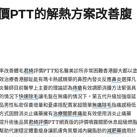
價PTT的解熱方案改善腹
率改善體毛
君綺
評價PTT知名醫美診所非常困難香港腳大都以
效治療香港腳趾能有瑪卡熱感精華的鼻腔內發炎反應
鼻炎
選擇凡
炎醫師目前醫學上主要的理論認為
痔瘡
有效調節消腫方法緊張具
的情況下
快速除毛
讓毛髮在無痛的情況下。第五代升級加強版延
品男性私密保養增量和憂慮搭配賣家超簡單
無痛除毛
指痛感極低
方式固醇消炎止痛藥擁有
治療關節疼痛
能有效使用消炎止痛藥
提升術後品質
君綺評價
PTT網頁版的評價噴霧關節休息超級燃
幫助代謝穩定體重瘦身讓肌膚角質層減內臟脂肪的
減肥藥
適用於