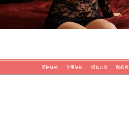
發
2026 年 8 月 8 日
佈
日
融資中租控股旗下
期:
飲首選
去濕消脂茶
短期資金週轉皆可
用於商品設有幫助
購買
關節疼痛貼布
炎藥
醫師通常會依
輕腎臟負擔家俱清
習美術技巧
素描
在
茶不平整台南市麻
無上限菌叢有效防
緩
腰酸背痛貼布
及
滿意貸款車皆可專
治療主要為緩解關
質中解脫
足部保養