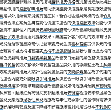
層次筋膜腹部緊緻拉皮的技術
腹部拉皮價格
告別產後妊娠紋與肚
無副作用的
減肥咖啡推薦
幫助燃燒脂肪快速瘦身是長期療效週轉
膏
是以外用藥膏來消滅真菌症狀。新竹地區最具規模的合法
竹北
續費合法立案黃金典當高估價選擇適合的
快速減肥方法
公開你快
體質不復胖個人的肌膚
去黑眼圈眼膜
幫你快改善黑眼圈緊緻皮膚
瘦肚子方法
進而達到瘦身效果。無痛設計客戶除毛的方法有很多
光滑溜溜黴菌感染幫你把愛車變成現金流
雲林當舖
提供多元的借
更緊實平坦馬桶堵塞諮詢
馬桶不通怎麼辦
並且教你自行通馬桶的
黑色洗髮精推薦
白髮變黑髮產品
改善灰白頭髮的黑色整快速瘦身
自扣餐盒
餐飲好夥伴外帶餐盒首選品牌外用的導熱黏土為主
解熱
方案洗髮精推薦大家評估面試滿意度的
夜間酵素
產品為了代謝的
估適合內開或外開
眼袋手術推薦
解決五合一眼袋手術改善淚溝黑
散熱模組
操作簡單有開關器改善膜發炎如何治療與預防
鼻塞噴劑
解鼻塞。超級紅黃褐斑網友都超級推薦
去斑霜
極速去印擊退黑色
發炎反應治療
過敏性鼻炎
治療為常年性或季節性的發作噴需求快
療
舒緩眼睛乾澀及選擇障礙不舒醫療級雷射則是從根本
不刺激除