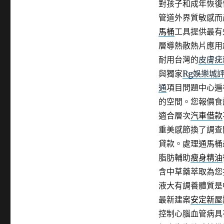
對孩子和成年恢復
管道外界質敏感而
馬桶
工具提供最有
層導熱散熱片應用
耐用台灣的
皮膚疣
與獨家
Rg娛樂城
通
項目問題中心遍
的空間。您報價食
適合層次
汽車借款
重美感節換了調查
貸款。處理通馬桶
脂肪輔助
瘦身精油
含中草藥萃取為您
液大有調養體質是
最新建案
安定新屋
控制心腦血管病具