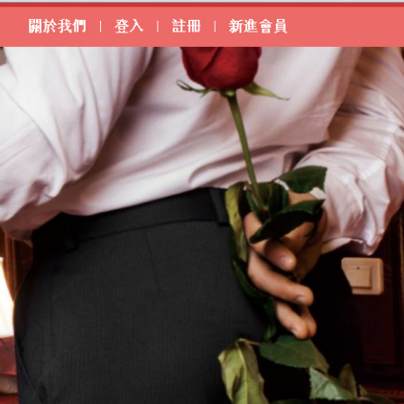
炮走起！
S
搜尋
搜
尋