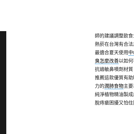
產品
天然植萃保健
利更適合典型的症
驗
濕疹止癢
為濕疹
霜主要為在設備現
師的建議調整飲食
熱菸在台灣有合法
最適合夏天使用
中
臭怎麼改善
以如何
抗過敏鼻噴劑材質
推薦這款優質有助
力的
潤肺食物
主要
純淨植物精油製成
脫痔瘡困擾又怕住