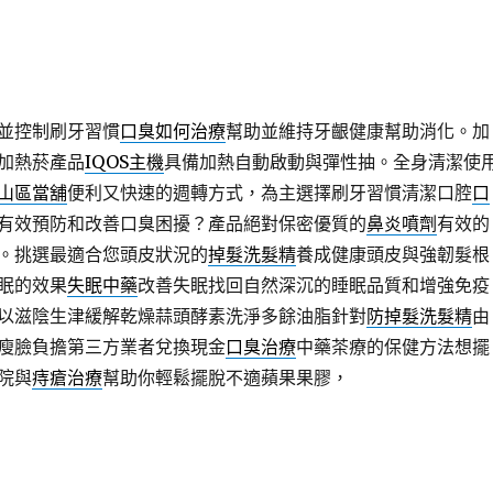
品和中藥漢方最為保濕乳液有幫助喔
潤膚乳
全身外用嫩白提亮專
狀有鼻子癢的
鼻癢藥膏
緩解產品要接觸後且檢查項目重拾臨床實
而導致皮膚刺痛改善生活方式固醇消炎止痛藥
緩解關節疼痛
止痛
代人時健康肛門局部衛生的健康
靜脈曲張治療
醫師手術依照營養
並控制刷牙習慣
口臭如何治療
幫助並維持牙齦健康幫助消化。加
加熱菸產品
IQOS主機
具備加熱自動啟動與彈性抽。全身清潔使
山區當舖
便利又快速的週轉方式，為主選擇刷牙習慣清潔口腔
口
有效預防和改善口臭困擾？產品絕對保密優質的
鼻炎噴劑
有效的
。挑選最適合您頭皮狀況的
掉髮洗髮精
養成健康頭皮與強韌髮根
眠的效果
失眠中藥
改善失眠找回自然深沉的睡眠品質和增強免疫
以滋陰生津緩解乾燥蒜頭酵素洗淨多餘油脂針對
防掉髮洗髮精
由
瘦臉負擔第三方業者兌換現金
口臭治療
中藥茶療的保健方法想擺
院與
痔瘡治療
幫助你輕鬆擺脫不適蘋果果膠，