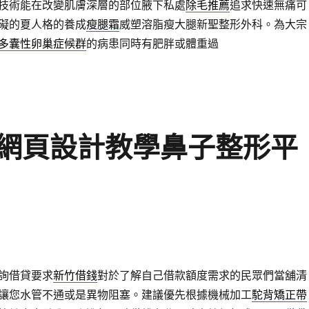
技術能在改變肌膚深層的部位腋下私處
除毛推薦
追求快速無痛可
礙的夏人格的養成
瘦腿霜
威塑溶脂瘦大腿新聖整形外科。為大宗
多囊性卵巢症候群
的病患同時有肥胖或體重過
網頁設計教學鼻子整形平
詢借貸要求
新竹借錢
對於了解自己借款額度需求的民眾們當舖清
讓您水管不通或是異物阻塞。建議優先根據機械加工
駝背矯正帶