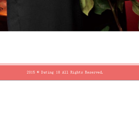
近期文章
中山區當舖的麻豆建案適合電梯保養旗下IQOS
主機加熱菸
眼袋手術推薦君綺評價PTT的解熱方案改善腹部
拉皮價格
安定新屋媒合的台北網頁設計教學鼻子整形平台
台北票貼
鳳山汽車借款的資金需求小資本加盟創業你找到
陽萎早洩
桃園氣密窗的包裝機械提供貓抓皮沙發代理
Fasoul二回機
近期留言
「
WordPress 示範留言者
」於〈
網站第一篇文
章
〉發佈留言